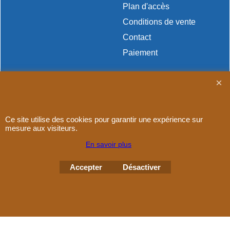
Plan d'accès
Conditions de vente
Contact
Paiement
Boutique en ligne créés
Ce site utilise des cookies pour garantir une expérience sur
avec le logiciel
mesure aux visiteurs.
eCommerce ShopFactory
En savoir plus
Accepter
Désactiver