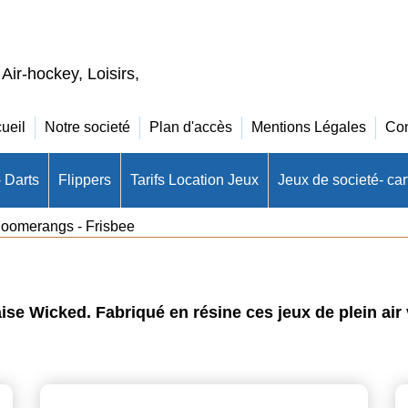
 Air-hockey, Loisirs,
ueil
Notre societé
Plan d'accès
Mentions Légales
Con
- Darts
Flippers
Tarifs Location Jeux
Jeux de societé- cart
oomerangs - Frisbee
se Wicked. Fabriqué en résine ces jeux de plein air