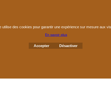
e utilise des cookies pour garantir une expérience sur mesure aux vis
Boutique en ligne créés
avec le logiciel
En savoir plus
eCommerce ShopFactory
Accepter
Désactiver