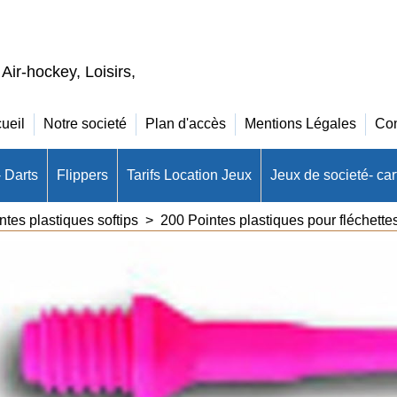
 Air-hockey, Loisirs,
ueil
Notre societé
Plan d'accès
Mentions Légales
Con
- Darts
Flippers
Tarifs Location Jeux
Jeux de societé- cart
ntes plastiques softips
>
200 Pointes plastiques pour fléchett