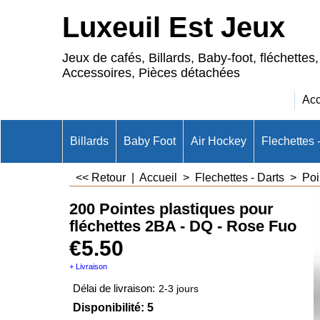
Luxeuil Est Jeux
Jeux de cafés, Billards, Baby-foot, fléchettes,
Accessoires, Pièces détachées
Acc
Billards
Baby Foot
Air Hockey
Flechettes 
<< Retour
|
Accueil
>
Flechettes - Darts
>
Poi
200 Pointes plastiques pour
fléchettes 2BA - DQ - Rose Fuo
€
5.50
+ Livraison
Délai de livraison:
2-3 jours
Disponibilité
: 5